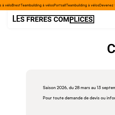
s à vélo
Brest
Teambuilding à vélos
Portsall
Teambuilding à vélos
Devenez 
C
Saison 2026, du 28 mars au 13 septe
Pour toute demande de devis ou info