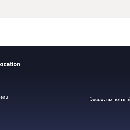
location
t
zeau
Découvrez notre hi