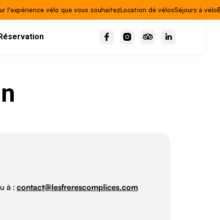
ur l'expérience vélo que vous souhaitez
Location dé vélos
Séjours à vélo
Réservation
on
u à :
contact@lesfrerescomplices.com